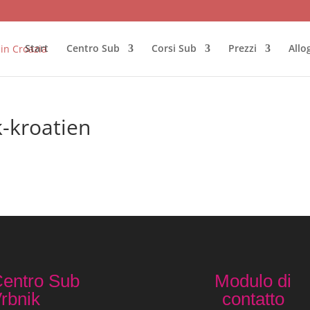
Start
Centro Sub
Corsi Sub
Prezzi
Allo
k-kroatien
entro Sub
Modulo di
rbnik
contatto