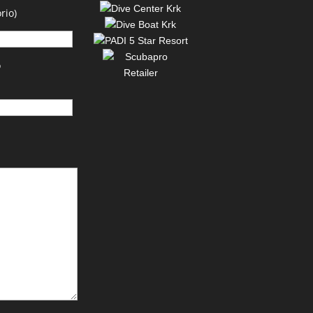
rio)
o