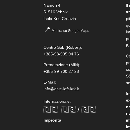
Namori 4
Il
51516 Vrbnik
tr
Isola Krk, Croazia
pi
qu
📍
Mostra su Google Maps
im
po
Kr
Centro Sub
(Robert):
+385-98-905 94 76
Co
pr
Prenotazione
(Miki):
co
+385-99-700 27 28
S
E-Mail:
se
info@dive-loft-krk.it
In
e
Internazionale:
n
🇩🇪
🇺🇸 / 🇬🇧
ri
Impronta
i
i