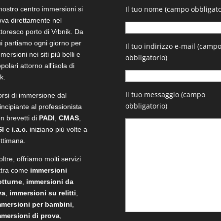
Il tuo nome (campo obbligato
 nostro centro immersioni si
ova direttamente nel
ttoresco porto di Vrbnik. Da
i partiamo ogni giorno per
Il tuo indirizzo e-mail (camp
mersioni nei siti più belli e
obbligatorio)
polari attorno all'isola di
k.
Il tuo messaggio (campo
rsi di immersione dal
obbligatorio)
incipiante al professionista
n brevetti di
PADI
,
CMAS
,
SI
e
i.a.c.
iniziano più volte a
ttimana.
oltre, offriamo molti servizi
xtra come
immersioni
otturne
,
immersioni da
va
,
immersioni su relitti
,
mmersioni per bambini
,
mmersioni di prova
,