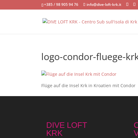
+385 / 98 905 94 76
info@dive-loft-krk.it
logo-condor-fluege-kr
Flüge auf die Insel Krk in Kroatien mit Condor
DIVE LOFT
C
KRK
V