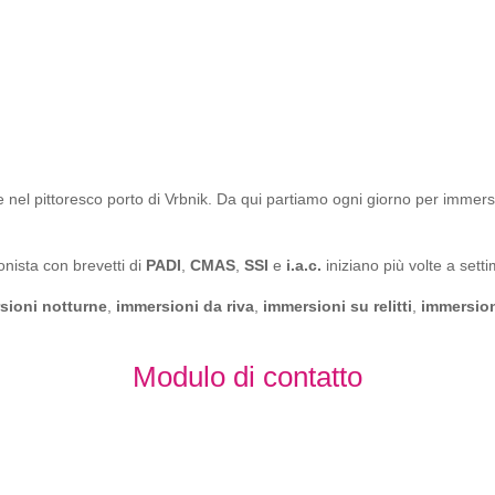
 nel pittoresco porto di Vrbnik. Da qui partiamo ogni giorno per immersioni
onista con brevetti di
PADI
,
CMAS
,
SSI
e
i.a.c.
iniziano più volte a sett
sioni notturne
,
immersioni da riva
,
immersioni su relitti
,
immersion
Modulo di contatto