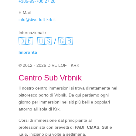
+385-99-700 27 28
E-Mail:
info@dive-loft-krk.it
Internazionale:
🇩🇪
🇺🇸 / 🇬🇧
Impronta
© 2012 - 2026 DIVE LOFT KRK
Centro Sub Vrbnik
Il nostro centro immersioni si trova direttamente nel
pittoresco porto di Vrbnik. Da qui partiamo ogni
giorno per immersioni nei siti più belli e popolari
attorno all'isola di Krk.
Corsi di immersione dal principiante al
professionista con brevetti di
PADI
,
CMAS
,
SSI
e
i.a.c.
iniziano più volte a settimana.