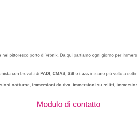
 nel pittoresco porto di Vrbnik. Da qui partiamo ogni giorno per immersioni
onista con brevetti di
PADI
,
CMAS
,
SSI
e
i.a.c.
iniziano più volte a sett
sioni notturne
,
immersioni da riva
,
immersioni su relitti
,
immersion
Modulo di contatto