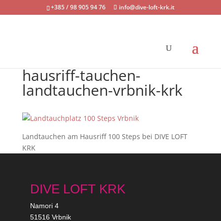
+385 / 98 905 94 76
info@dive-loft-krk.it
hausriff-tauchen-
landtauchen-vrbnik-krk
Landtauchen am Hausriff 100 Steps bei DIVE LOFT
KRK
DIVE LOFT KRK
Namori 4
51516 Vrbnik