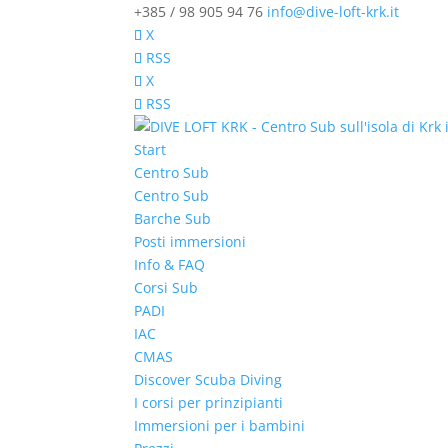
+385 / 98 905 94 76
info@dive-loft-krk.it
X
RSS
X
RSS
Start
Centro Sub
Centro Sub
Barche Sub
Posti immersioni
Info & FAQ
Corsi Sub
PADI
IAC
CMAS
Discover Scuba Diving
I corsi per prinzipianti
Immersioni per i bambini