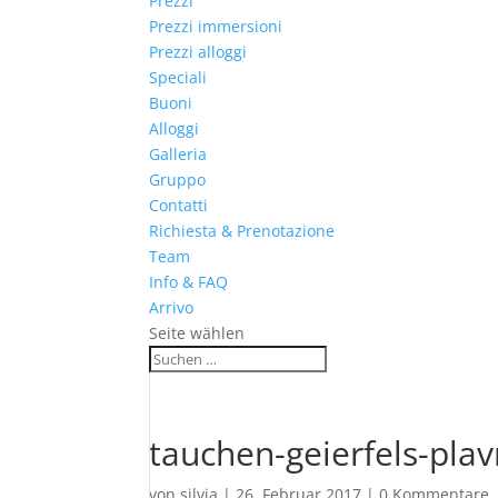
Prezzi
Prezzi immersioni
Prezzi alloggi
Speciali
Buoni
Alloggi
Galleria
Gruppo
Contatti
Richiesta & Prenotazione
Team
Info & FAQ
Arrivo
Seite wählen
tauchen-geierfels-pla
von
silvia
|
26. Februar 2017
|
0 Kommentare