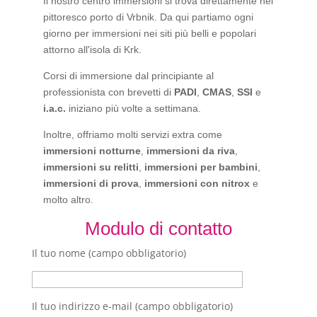
Il nostro centro immersioni si trova direttamente nel
pittoresco porto di Vrbnik. Da qui partiamo ogni
giorno per immersioni nei siti più belli e popolari
attorno all'isola di Krk.
Corsi di immersione dal principiante al
professionista con brevetti di
PADI
,
CMAS
,
SSI
e
i.a.c.
iniziano più volte a settimana.
Inoltre, offriamo molti servizi extra come
immersioni notturne
,
immersioni da riva
,
immersioni su relitti
,
immersioni per bambini
,
immersioni di prova
,
immersioni con nitrox
e
molto altro.
Modulo di contatto
Il tuo nome (campo obbligatorio)
Il tuo indirizzo e-mail (campo obbligatorio)