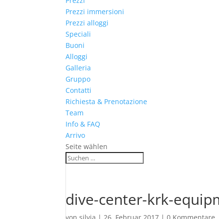
Prezzi
Prezzi immersioni
Prezzi alloggi
Speciali
Buoni
Alloggi
Galleria
Gruppo
Contatti
Richiesta & Prenotazione
Team
Info & FAQ
Arrivo
Seite wählen
dive-center-krk-equi
von
silvia
|
26. Februar 2017
|
0 Kommentare