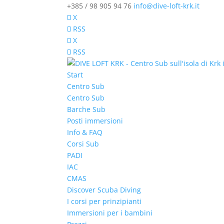
+385 / 98 905 94 76
info@dive-loft-krk.it
X
RSS
X
RSS
Start
Centro Sub
Centro Sub
Barche Sub
Posti immersioni
Info & FAQ
Corsi Sub
PADI
IAC
CMAS
Discover Scuba Diving
I corsi per prinzipianti
Immersioni per i bambini