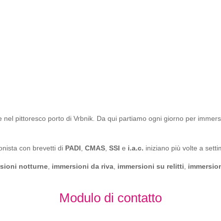
 nel pittoresco porto di Vrbnik. Da qui partiamo ogni giorno per immersioni
onista con brevetti di
PADI
,
CMAS
,
SSI
e
i.a.c.
iniziano più volte a sett
sioni notturne
,
immersioni da riva
,
immersioni su relitti
,
immersion
Modulo di contatto